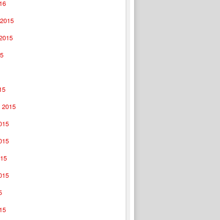
16
 2015
 2015
15
15
 2015
015
015
015
015
5
15