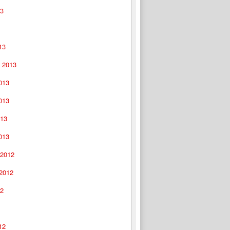
13
13
 2013
013
013
013
013
 2012
 2012
12
12