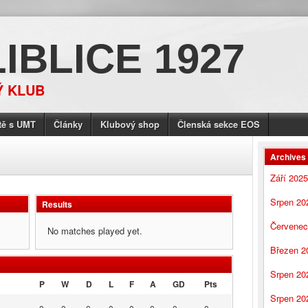
LIBLICE 1927
Ý KLUB
tě s UMT
Články
Klubový shop
Členská sekce EOS
Archives
Září 2025
Srpen 20
Results
Červenec
No matches played yet.
Březen 2
Srpen 20
P
W
D
L
F
A
GD
Pts
Srpen 20