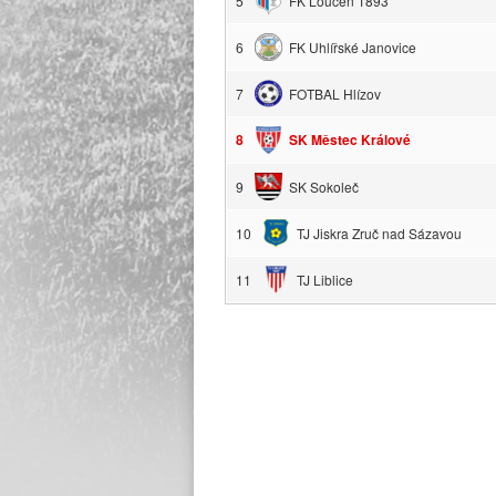
5
FK Loučeň 1893
6
FK Uhlířské Janovice
7
FOTBAL Hlízov
8
SK Městec Králové
9
SK Sokoleč
10
TJ Jiskra Zruč nad Sázavou
11
TJ Liblice