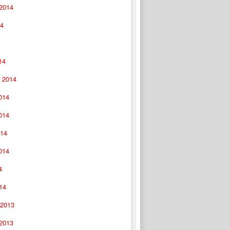
 2014
14
14
 2014
014
014
014
014
4
14
 2013
 2013