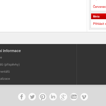
Červenec
Meta
Přihlásit 
í informace
se
álů (příspěvky)
mentářů
alizace