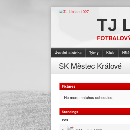
TJ 
FOTBALOV
Úvodní stránka
Týmy
Klub
Hřiš
SK Městec Králové
Fixtures
No more matches scheduled.
Standings
Pos