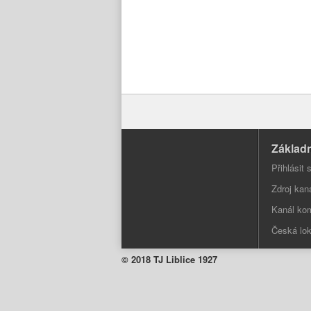
Základn
Přihlásit 
Zdroj kan
Kanál ko
Česká lok
© 2018 TJ Liblice 1927
Facebook
Twitter
Pinterest
LinkedIn
Google+
YouTube
Vimeo