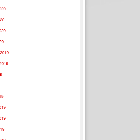
020
020
020
20
 2019
 2019
19
19
019
019
019
019