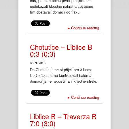
nás, protože celou první půli jsme si
nedokázali kloudně nahrát a zbytečně
tím dostávali domácí do tlaku.
▸
Continue reading
Chotutice – Liblice B
0:3 (0:3)
30. 9. 2013
Do Chotutic jsme si přijeli pro 3 body.
Celý zápas jsme kontrolovali balón a
domací jsme nepustili ani k jedné střele.
▸
Continue reading
Liblice B – Traverza B
7:0 (3:0)