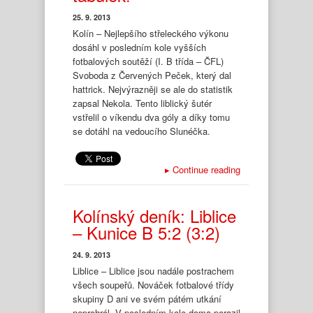
25. 9. 2013
Kolín – Nejlepšího střeleckého výkonu
dosáhl v posledním kole vyšších
fotbalových soutěží (I. B třída – ČFL)
Svoboda z Červených Peček, který dal
hattrick. Nejvýrazněji se ale do statistik
zapsal Nekola. Tento liblický šutér
vstřelil o víkendu dva góly a díky tomu
se dotáhl na vedoucího Slunéčka.
▸
Continue reading
Kolínský deník: Liblice
– Kunice B 5:2 (3:2)
24. 9. 2013
Liblice – Liblice jsou nadále postrachem
všech soupeřů. Nováček fotbalové třídy
skupiny D ani ve svém pátém utkání
neprohrál. V posledním kole doma porazil