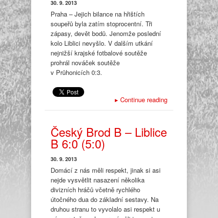
30. 9. 2013
Praha – Jejich bilance na hřištích
soupeřů byla zatím stoprocentní. Tři
zápasy, devět bodů. Jenomže poslední
kolo Liblici nevyšlo. V dalším utkání
nejnižší krajské fotbalové soutěže
prohrál nováček soutěže
v Průhonicích 0:3.
▸
Continue reading
Český Brod B – Liblice
B 6:0 (5:0)
30. 9. 2013
Domácí z nás měli respekt, jinak si asi
nejde vysvětlit nasazení několika
divizních hráčů včetně rychlého
útočného dua do základní sestavy. Na
druhou stranu to vyvolalo asi respekt u