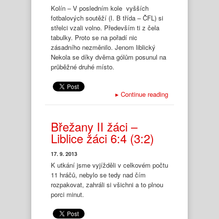
Kolín – V posledním kole vyšších
fotbalových soutěží (I. B třída – ČFL) si
střelci vzali volno. Především ti z čela
tabulky. Proto se na pořadí nic
zásadního nezměnilo. Jenom liblický
Nekola se díky dvěma gólům posunul na
průběžné druhé místo.
▸
Continue reading
Břežany II žáci –
Liblice žáci 6:4 (3:2)
17. 9. 2013
K utkání jsme vyjížděli v celkovém počtu
11 hráčů, nebylo se tedy nad čím
rozpakovat, zahráli si všichni a to plnou
porci minut.